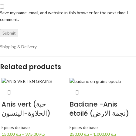
Save my name, email, and website in this browser for the next time I
comment.
Shipping & Delivery
Related products
Anis vert (حبة
Badiane -Anis
étoilé (نجمة الارض)
الحلاوة-الينسون)
Epices de base
Epices de base
150,00
د.ج
–
375,00
د.ج
250,00
د.ج
–
1.000,00
د.ج