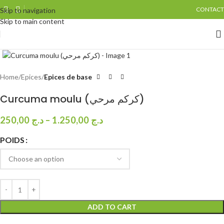
CONTACT
Skip to navigation
Skip to main content
Click to enlarge
Home
Epices
Epices de base
Curcuma moulu (كركم مرحي)
250,00
د.ج
–
1.250,00
د.ج
POIDS
ADD TO CART