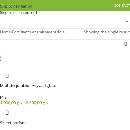
CONTACT
Skip to navigation
Skip to main content
Home
Fortifiants et traitement
Miel
Showing the single result
Miel de jujubier – عسل السدر
Miel
1.000,00
د.ج
–
3.500,00
د.ج
Select options