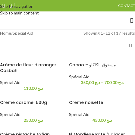
CONTACT
Skip to navigation
Skip to main content
Home
Spécial Aid
Showing 1–12 of 17 results
Arôme de fleur d’oranger
Cacao – مسحوق الكاكاو
Casbah
Spécial Aid
Spécial Aid
350,00
د.ج
–
700,00
د.ج
110,00
د.ج
Crème caramel 500g
Crème noisette
Spécial Aid
Spécial Aid
250,00
د.ج
450,00
د.ج
Crème pistache tofian
El Mordjene Pâte à glacer