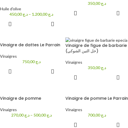
350,00
د.ج
Huile d'olive
ADD TO
450,00
د.ج
–
1.200,00
د.ج
CART
SELECT
OPTIONS
Vinaigre de dattes Le Parrain
Vinaigre de figue de barbarie
(خل التين الشوكي)
Vinaigres
750,00
د.ج
Vinaigres
350,00
د.ج
SELECT
OPTIONS
ADD TO
CART
Vinaigre de pomme
Vinaigre de pomme Le Parrain
Vinaigres
Vinaigres
270,00
د.ج
–
500,00
د.ج
700,00
د.ج
SELECT
OPTIONS