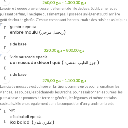
260,00
د.ج
–
1.300,00
د.ج
Le poivre à queue provient essentiellement de l'ile de Java. Subtil, amer et au
puissant parfum, il ne pique quasiment pas. Il possède un léger et subtil arrière-
goût de clou de girofle. C'est un composant incontournable des cuisines asiatiques
Gingembre moulu (زنجبيل مرحي)
Epices de base
320,00
د.ج
–
800,00
د.ج
Noix de muscade décortiqué ( جوز الطيب مقشرة )
Epices de base
275,00
د.ج
–
1.100,00
د.ج
La noix de muscade est utilisée en la râpant comme épice pour aromatiser les
viandes, les soupes, les béchamels, les gratins, pour assaisonner les purées. les
plats a base de pommes de terre en général, les légumes, et même certains
cocktails. Elle entre également dans la composition d'un grand nombre de
mélanges d'épices, notamment le curry de Madras. Ainsi, vous pourrez l'utiliser
Sold out
dans presque toutes vos marinades. En tant qu'épice, la noix de muscade
s'ajoute en petite quantité à la fin d'une préparation pour relever les saveurs. Elle
Paprika baladi (عكري بلدي)
s'accompagne parfaitement avec des viandes pour une marinade par exemple. La