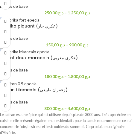
noix de muscade fait partie intégrante de la sauce curry et de la béchamel. Elle
Epices de base
peut assaisonner un grand nombre de plats tant que celle-ci est bien dosée
250,00
د.ج
–
1.250,00
د.ج
Paprika piquant (عكري حار)
Epices de base
150,00
د.ج
–
900,00
د.ج
Piment doux marocain (عكري مغربي)
Epices de base
180,00
د.ج
–
1.800,00
د.ج
Safran filaments (زعفران طبيعي)
Epices de base
800,00
د.ج
–
4.600,00
د.ج
Le safran est une épice qui est utilisée depuis plus de 3000 ans. Très appréciée en
cuisine, elle présente également des bienfaits pour la santé, notamment en ce qui
concerne le foie, le stress et les troubles du sommeil. Ce produit est originaire
d'Algérie.