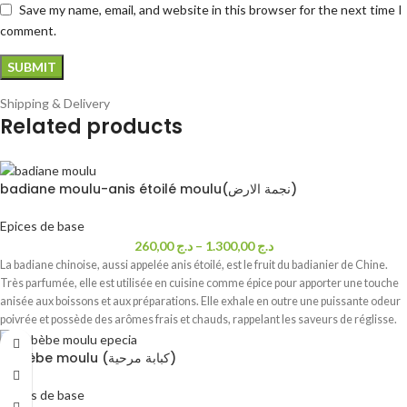
Save my name, email, and website in this browser for the next time I
comment.
Shipping & Delivery
Related products
badiane moulu-anis étoilé moulu(نجمة الارض)
Epices de base
260,00
د.ج
–
1.300,00
د.ج
La badiane chinoise, aussi appelée anis étoilé, est le fruit du badianier de Chine.
Très parfumée, elle est utilisée en cuisine comme épice pour apporter une touche
anisée aux boissons et aux préparations. Elle exhale en outre une puissante odeur
poivrée et possède des arômes frais et chauds, rappelant les saveurs de réglisse.
Cubèbe moulu (كبابة مرحية)
Epices de base