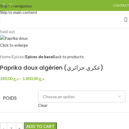
CONTACT
Skip to navigation
Skip to main content
Sold out
Click to enlarge
Home
Epices
Epices de base
Back to products
Paprika doux algérien (عكري جزائري)
180,00
د.ج
–
1.800,00
د.ج
POIDS
Clear
ADD TO CART