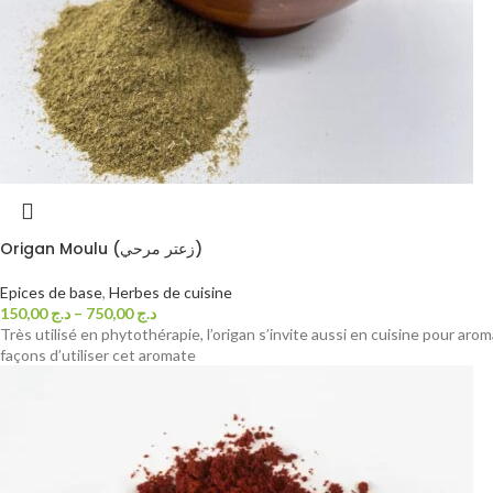
Origan Moulu (زعتر مرحي)
Epices de base
,
Herbes de cuisine
150,00
د.ج
–
750,00
د.ج
Très utilisé en phytothérapie, l’origan s’invite aussi en cuisine pour aro
façons d’utiliser cet aromate