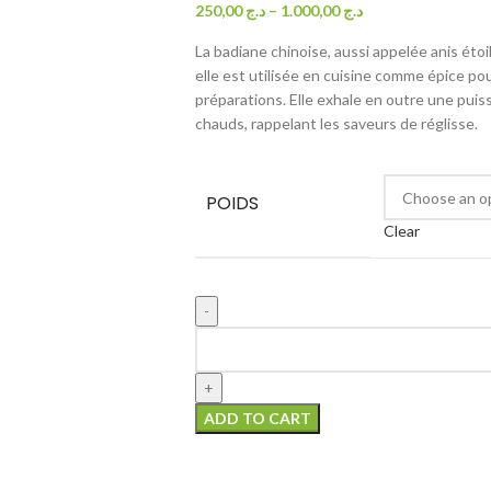
250,00
د.ج
–
1.000,00
د.ج
La badiane chinoise, aussi appelée anis étoi
elle est utilisée en cuisine comme épice p
préparations. Elle exhale en outre une pui
chauds, rappelant les saveurs de réglisse.
POIDS
Clear
ADD TO CART