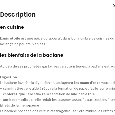
D
Description
en cuisine
L’anis étoilé
est une épice qui apparaît dans bon nombre de cuisines du 
mélange de poudre
5 épices.
les bienfaits de la badiane
Au delà de ses propriétés gustatives caractéristiques, la badiane est a
Digestion
La badiane favorise la digestion en soulageant
les maux d’estomac
et d
–
carminative
: elle aide à réduire la formation de gaz et facile leur éli
–
cholérétique
: elle stimule la sécrétion de
bile
par le
foie
.
–
antispasmodique
: elle réduit les spasmes associés aux troubles int
Effets de
la ménopause
La badiane possède des vertus
œstrogéniques
: elle minime les effets