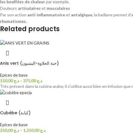
les bouffées de chaleur
par exemple.
Douleurs
articulaires
et
musculaires
Par son action
anti-inflammatoire
et
antalgique
, la badiane permet d’
rhumatismes.
Related products
Anis vert (حبة الحلاوة-الينسون)
Epices de base
150,00
د.ج
–
375,00
د.ج
Très présent dans la cuisine arabe, il s'utilise aussi bien en infusion 
Cubèbe (كبابة)
Epices de base
250,00
د.ج
–
1.250,00
د.ج