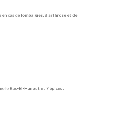
ée en cas de
lombalgies, d’arthrose
et
de
me le
Ras-El-Hanout et 7 épices .