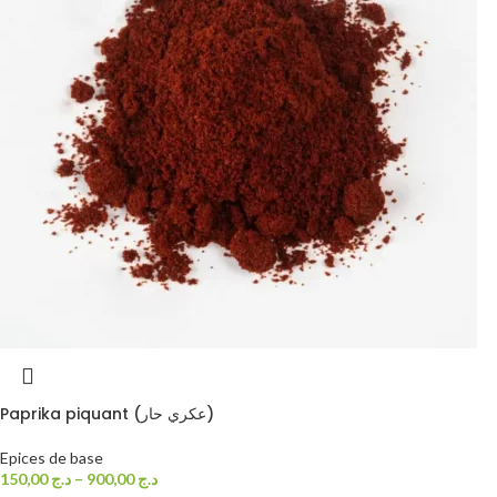
Paprika piquant (عكري حار)
Epices de base
150,00
د.ج
–
900,00
د.ج