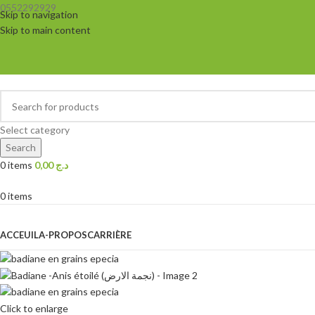
0552292929
Skip to navigation
Skip to main content
Select category
Search
0
items
0,00
د.ج
0
items
Browse Categories
ACCEUIL
A-PROPOS
CARRIÈRE
Click to enlarge