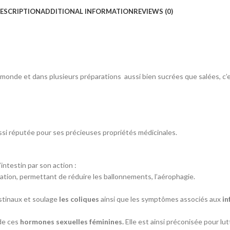
ESCRIPTION
ADDITIONAL INFORMATION
REVIEWS (0)
monde et dans plusieurs préparations aussi bien sucrées que salées, c’e
ussi réputée pour ses précieuses propriétés médicinales.
’intestin par son action :
mination, permettant de réduire les ballonnements, l’aérophagie.
estinaux et soulage
les coliques
ainsi que les symptômes associés aux
in
 de ces
hormones sexuelles féminines.
Elle est ainsi préconisée pour l