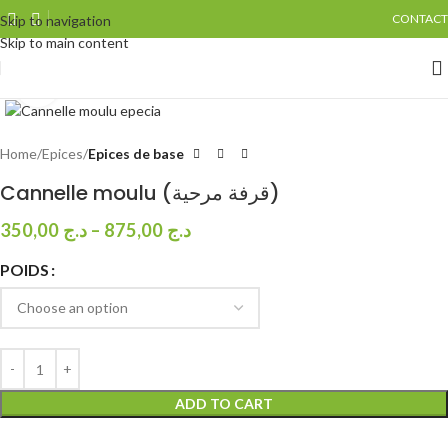
CONTACT
Skip to navigation
Skip to main content
Click to enlarge
Home
Epices
Epices de base
Cannelle moulu (قرفة مرحية)
350,00
د.ج
–
875,00
د.ج
POIDS
ADD TO CART