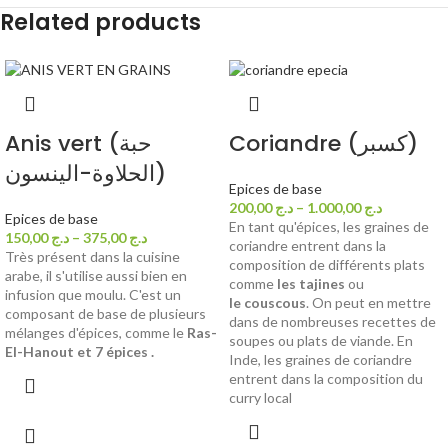
Related products
Coriandre (كسبر)
Anis vert (حبة
الحلاوة-الينسون)
Epices de base
200,00
د.ج
–
1.000,00
د.ج
Epices de base
En tant qu'épices, les graines de
150,00
د.ج
–
375,00
د.ج
coriandre entrent dans la
Très présent dans la cuisine
composition de différents plats
arabe, il s'utilise aussi bien en
comme
les tajines
ou
infusion que moulu. C'est un
le couscous
. On peut en mettre
composant de base de plusieurs
dans de nombreuses recettes de
mélanges d'épices, comme le
Ras-
soupes ou plats de viande. En
El-Hanout et 7 épices .
Inde, les graines de coriandre
entrent dans la composition du
curry local