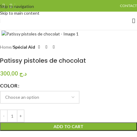
CONTACT
Skip to navigation
Skip to main content
Click to enlarge
Home
Spécial Aid
Patissy pistoles de chocolat
300,00
د.ج
COLOR
ADD TO CART