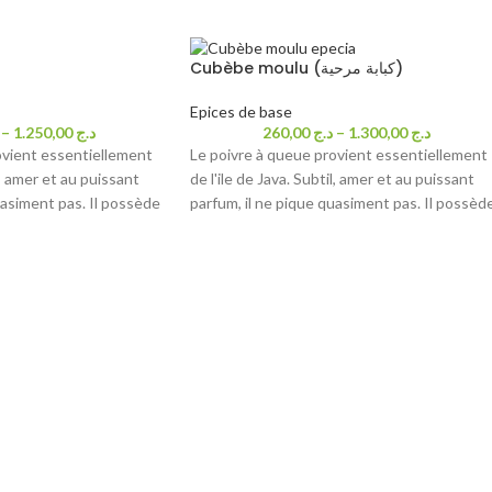
Cubèbe moulu (كبابة مرحية)
Epices de base
–
1.250,00
د.ج
260,00
د.ج
–
1.300,00
د.ج
ovient essentiellement
Le poivre à queue provient essentiellement
l, amer et au puissant
de l'ile de Java. Subtil, amer et au puissant
uasiment pas. Il possède
parfum, il ne pique quasiment pas. Il possèd
ière-goût de clou de
un léger et subtil arrière-goût de clou de
mposant incontournable
girofle. C'est un composant incontournable
es
des cuisines asiatiques