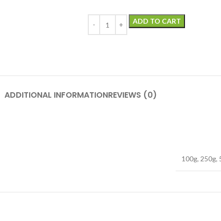
ADD TO CART
ADDITIONAL INFORMATION
REVIEWS (0)
100g
,
250g
,