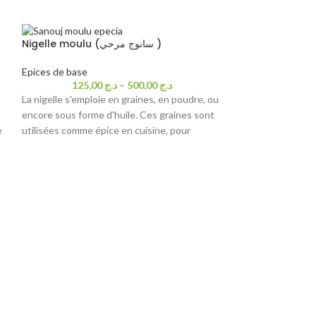
Nigelle moulu (سانوج مرحي )
Epices de base
125,00
د.ج
–
500,00
د.ج
La nigelle s'emploie en graines, en poudre, ou
encore sous forme d'huile. Ces graines sont
e
utilisées comme épice en cuisine, pour
relever les préparations culinaires. On l'utilise
principalement dans
le pain
, avec la volaille,
les pommes de terre, le riz, le poisson, les
pâtisseries, les conserves..
Noix de muscade mou
مرحية)
Epices de base
275,0
En tant qu'épice, 
en petite quantité