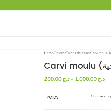
Home
Epices
Epices de base
200,00
د.ج
–
1.000,00
د.ج
POIDS