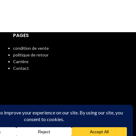
pour relever les 
parfaitement avec
marinade par exem
fait partie intégr
la béchamel. Elle
PAGES
nombre de plats ta
dosée
condition de vente
politique de retour
Carrière
Contact