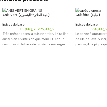
Cubèbe (كبابة)
Anis vert (حبة الحلاوة-الينسون)
Epices de base
Epices de base
150,00
د.ج
–
375,00
د.ج
250,00
د.ج
Très présent dans la cuisine arabe, il s'utilise
Le poivre à queue pr
aussi bien en infusion que moulu. C'est un
de l'ile de Java. Subti
composant de base de plusieurs mélanges
parfum, il ne pique q
d'épices, comme le
Ras-El-Hanout et 7
un léger et subtil arr
épices .
girofle. C'est un co
des cuisines asiatiqu