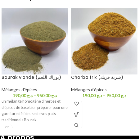
Chorba frik (شربة فريك)
Bourak viande (بوراك اللحم)
Mélanges d'épices
Mélanges d'épices
190,00
د.ج
–
950,00
د.ج
190,00
د.ج
–
950,00
د.ج
un mélange homogène d'herbes et
d'épices de base bien préparer pour une
garniture délicieuse de vos plats
traditionnels Bourak
A propos