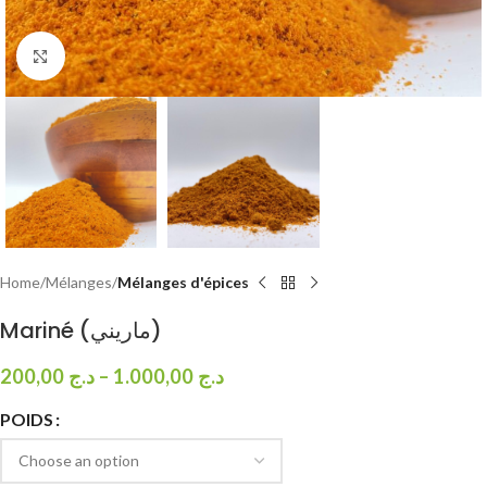
Click to enlarge
Home
Mélanges
Mélanges d'épices
Mariné (ماريني)
200,00
د.ج
–
1.000,00
د.ج
POIDS