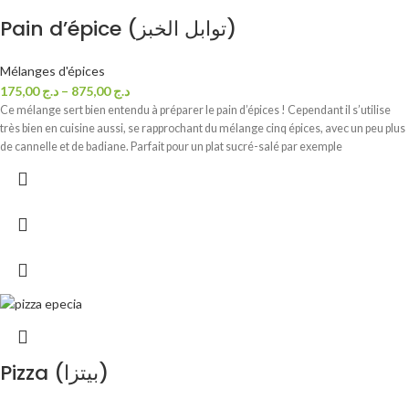
Pain d’épice (توابل الخبز)
Mélanges d'épices
175,00
د.ج
–
875,00
د.ج
Ce mélange sert bien entendu à préparer le pain d’épices ! Cependant il s’utilise
très bien en cuisine aussi, se rapprochant du mélange cinq épices, avec un peu plus
de cannelle et de badiane. Parfait pour un plat sucré-salé par exemple
Pizza (بيتزا)