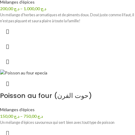
Mélanges d'épices
200,00
د.ج
–
1.000,00
د.ج
Un mélange d'herbes aromatiques et de piments doux. Dosé juste comme il faut, il
n'est pas piquant et saura plaire à toute la famille!
Poisson au four (حوت الفرن)
Mélanges d'épices
150,00
د.ج
–
750,00
د.ج
Un mélange d’épices savoureux qui sert bien avec tout type de poisson