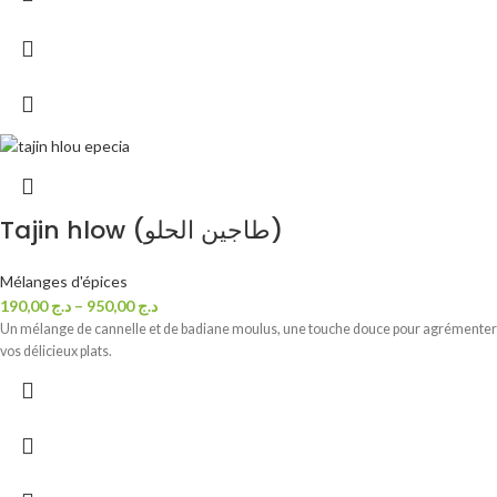
Tajin hlow (طاجين الحلو)
Mélanges d'épices
190,00
د.ج
–
950,00
د.ج
Un mélange de cannelle et de badiane moulus, une touche douce pour agrémenter
vos délicieux plats.