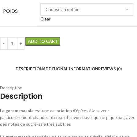
POIDS
Clear
ADD TO CART
DESCRIPTION
ADDITIONAL INFORMATION
REVIEWS (0)
Description
Description
Le garam masala
est une association d’épices à la saveur
particulièrement chaude, intense et savoureuse, qui ne pique pas, avec
des notes de sucré-salé très subtiles
Le garam masala possède une saveur douce et subtile, difficile de se