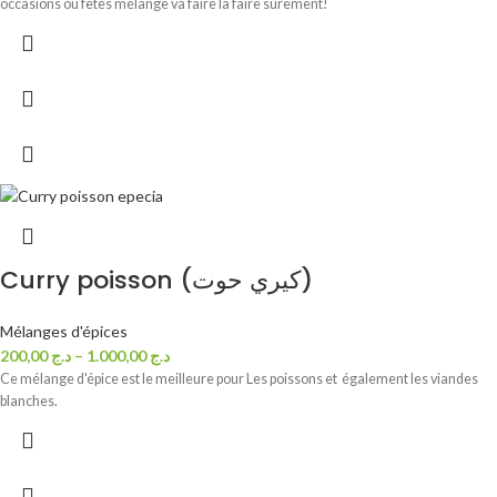
occasions ou fêtes mélange va faire la faire surement!
Curry poisson (كيري حوت)
Mélanges d'épices
200,00
د.ج
–
1.000,00
د.ج
Ce mélange d'épice est le meilleure pour Les poissons et également les viandes
blanches.