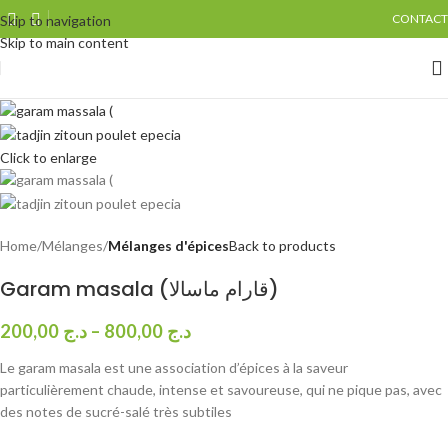
CONTACT
Skip to navigation
Skip to main content
Click to enlarge
Home
Mélanges
Mélanges d'épices
Back to products
Garam masala (قارام ماسالا)
200,00
د.ج
–
800,00
د.ج
Le garam masala est une association d’épices à la saveur
particulièrement chaude, intense et savoureuse, qui ne pique pas, avec
des notes de sucré-salé très subtiles