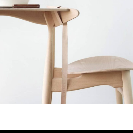
Furniture
A lacus bibendum pulvinar