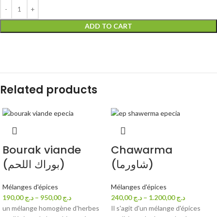
ADD TO CART
Related products
Bourak viande
Chawarma
(شاورما)
(بوراك اللحم)
Mélanges d'épices
Mélanges d'épices
190,00
د.ج
–
950,00
د.ج
240,00
د.ج
–
1.200,00
د.ج
un mélange homogène d'herbes
Il s'agit d'un mélange d'épices