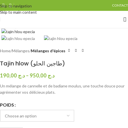
CONTACT
Skip to navigation
Skip to main content
Click to enlarge
Home
Mélanges
Mélanges d'épices
Tajin hlow (طاجين الحلو)
190,00
د.ج
–
950,00
د.ج
Un mélange de cannelle et de badiane moulus, une touche douce pour
agrémenter vos délicieux plats.
POIDS