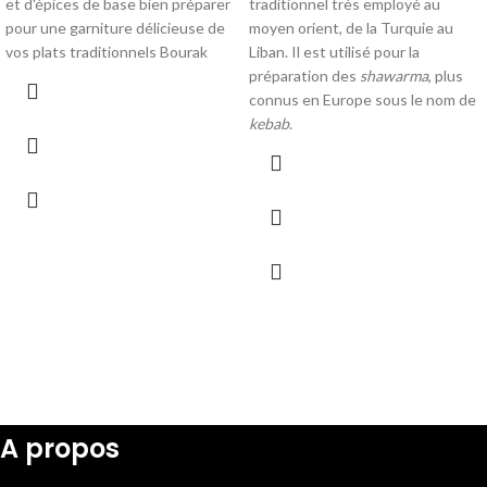
et d'épices de base bien préparer
traditionnel très employé au
pour une garniture délicieuse de
moyen orient, de la Turquie au
vos plats traditionnels Bourak
Liban. Il est utilisé pour la
préparation des
shawarma
, plus
connus en Europe sous le nom de
kebab
.
A propos