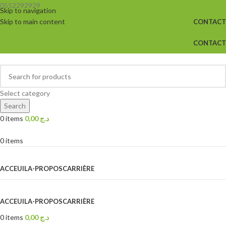
0552292929
Skip to navigation
Skip to main content
CONTACT
CONTACT
Select category
Search
0
items
0,00
د.ج
0
items
Browse Categories
ACCEUIL
A-PROPOS
CARRIÈRE
ACCEUIL
A-PROPOS
CARRIÈRE
0
items
0,00
د.ج