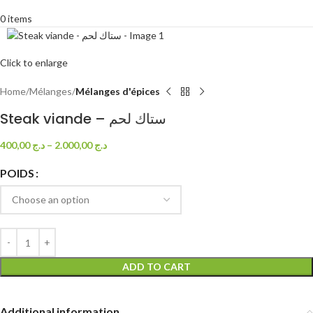
0
items
Click to enlarge
Home
Mélanges
Mélanges d'épices
Steak viande – ستاك لحم
400,00
د.ج
–
2.000,00
د.ج
POIDS
ADD TO CART
Additional information