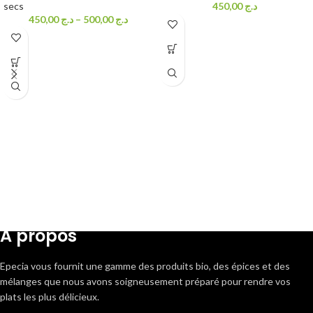
secs
450,00
د.ج
450,00
د.ج
–
500,00
د.ج
A propos
Epecia vous fournit une gamme des produits bio, des épices et des
mélanges que nous avons soigneusement préparé pour rendre vos
plats les plus délicieux.