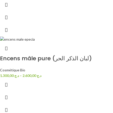
Encens mâle pure (لبان الذكر الحر)
Cosmétique Bio
1.300,00
د.ج
–
2.600,00
د.ج