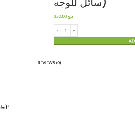
سائل للوجه)
350,00
د.ج
AD
REVIEWS (0)
Be the first to review “Savon liquide pour visage (صابون سائل للوجه)”