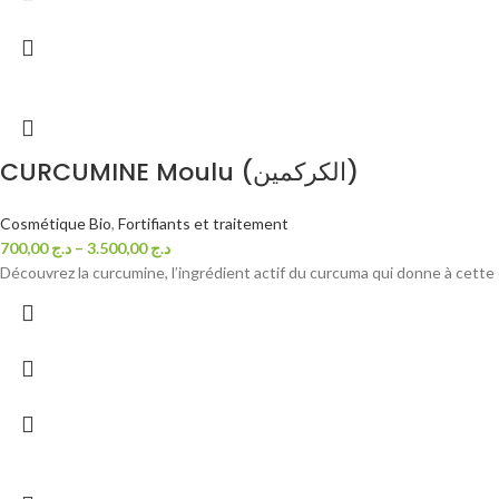
CURCUMINE Moulu (الكركمين)
Cosmétique Bio
,
Fortifiants et traitement
700,00
د.ج
–
3.500,00
د.ج
Découvrez la curcumine, l’ingrédient actif du curcuma qui donne à cette