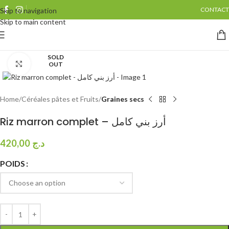
CONTACT
Skip to navigation
Skip to main content
SOLD
Click to enlarge
OUT
Home
Céréales pâtes et Fruits
Graines secs
Riz marron complet – أرز بني كامل
420,00
د.ج
POIDS