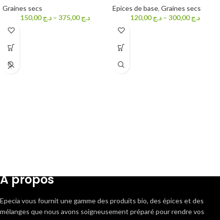
Graines secs
Epices de base
,
Graines secs
150,00
د.ج
–
375,00
د.ج
120,00
د.ج
–
300,00
د.ج
A propos
Epecia vous fournit une gamme des produits bio, des épices et des
mélanges que nous avons soigneusement préparé pour rendre vos