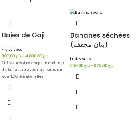
Baies de Goji
Bananes séchées
(بنان مجفف)
Fruits secs
800,00
د.ج
–
4.000,00
د.ج
Fruits secs
Offrez à votre corps le meilleur
350,00
د.ج
–
875,00
د.ج
de la nature avec nos baies de
goji 100 % naturelles