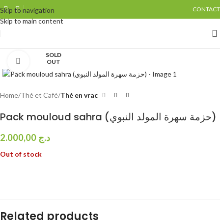
CONTACT
Skip to navigation
Skip to main content
SOLD
Click to enlarge
OUT
Home
Thé et Café
Thé en vrac
Pack mouloud sahra (حزمة سهرة المولد النبوي)
2.000,00
د.ج
Out of stock
Related products