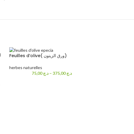
Feuilles d’olive( ورق الزيتون)
herbes naturelles
75,00
د.ج
–
375,00
د.ج
n
s