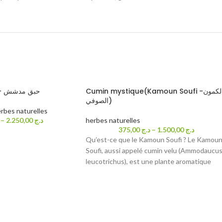
Cumin mystique(Kamoun Soufi -الكمون
Basilic concassé – حبق مدشش
الصوفي)
rbes naturelles
–
2.250,00
د.ج
herbes naturelles
375,00
د.ج
–
1.500,00
د.ج
Qu’est-ce que le Kamoun Soufi ? Le Kamou
Soufi, aussi appelé cumin velu (Ammodaucu
leucotrichus), est une plante aromatique
sauvage