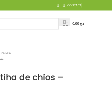
CONTACT
0,00
د.ج
urelles
مسكة حر
iha de chios –