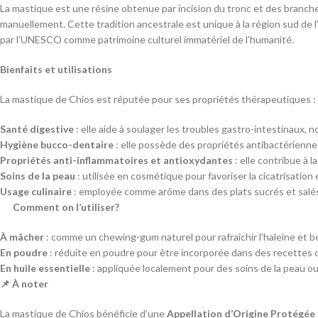
La mastique est une résine obtenue par incision du tronc et des branche
manuellement. Cette tradition ancestrale est unique à la région sud de l
par l’UNESCO comme patrimoine culturel immatériel de l’humanité.
Bienfaits et utilisations
La mastique de Chios est réputée pour ses propriétés thérapeutiques :
Santé digestive
: elle aide à soulager les troubles gastro-intestinaux, 
Hygiène bucco-dentaire
: elle possède des propriétés antibactérienne
Propriétés anti-inflammatoires et antioxydantes
: elle contribue à l
Soins de la peau
: utilisée en cosmétique pour favoriser la cicatrisation
Usage culinaire
: employée comme arôme dans des plats sucrés et salés,
Comment on l’utiliser?
À mâcher
: comme un chewing-gum naturel pour rafraîchir l’haleine et bé
En poudre
: réduite en poudre pour être incorporée dans des recettes c
En huile essentielle
: appliquée localement pour des soins de la peau ou
📌 À noter
La mastique de Chios bénéficie d’une
Appellation d’Origine Protégée