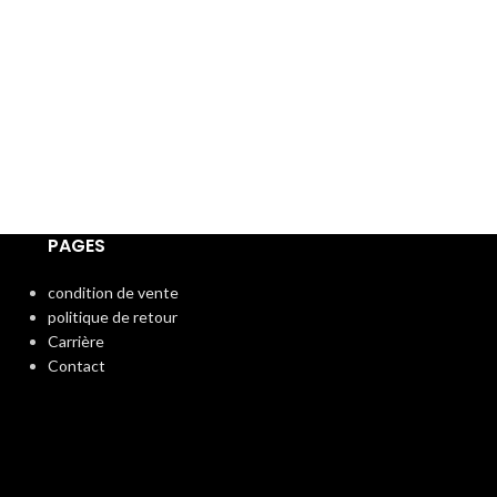
herbes naturelles
Ses gousses et ses
comme laxatif. Il e
constipations occ
et pour lutter con
PAGES
condition de vente
politique de retour
Carrière
Contact