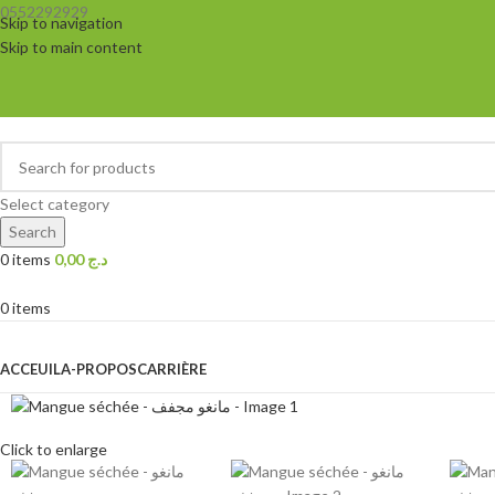
0552292929
Skip to navigation
Skip to main content
Select category
Search
0
items
0,00
د.ج
0
items
Browse Categories
ACCEUIL
A-PROPOS
CARRIÈRE
Click to enlarge