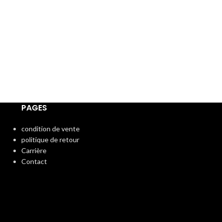
: – جوز -كاجو -لوز
-رفة مرحية -حرور
النافسة +
PAGES
condition de vente
politique de retour
Carrière
Contact