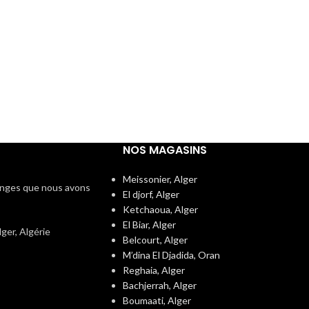
NOS MAGASINS
Meissonier, Alger
langes que nous avons
El djorf, Alger
Ketchaoua, Alger
El Biar, Alger
er, Algérie
Belcourt, Alger
M’dina El Djadida, Oran
Reghaia, Alger
Bachjerrah, Alger
Boumaati, Alger