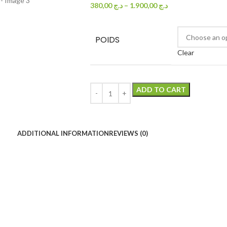
380,00
د.ج
–
1.900,00
د.ج
POIDS
Clear
ADD TO CART
ADDITIONAL INFORMATION
REVIEWS (0)