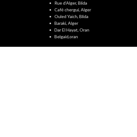
Rue d’Alger, Blida
Café chergui, Alger
Ouled Yaïch, Blida
Baraki, Alger
Dar El Hayat, Oran
Belgaid,oran