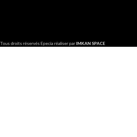
Tous droits réservés
Epecia réaliser par
IMKAN SPACE