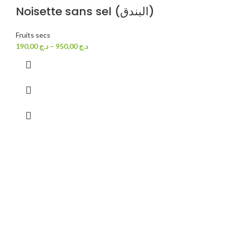
Noisette sans sel (البندق)
Fruits secs
190,00
د.ج
–
950,00
د.ج
Pack mou
Céréales pâtes et
vrac
2.000,00
د.ج