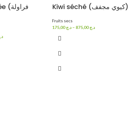
Kiwi séché (كيوي مجفف)
فراول
Fruits secs
175,00
د.ج
–
875,00
د.ج
د.