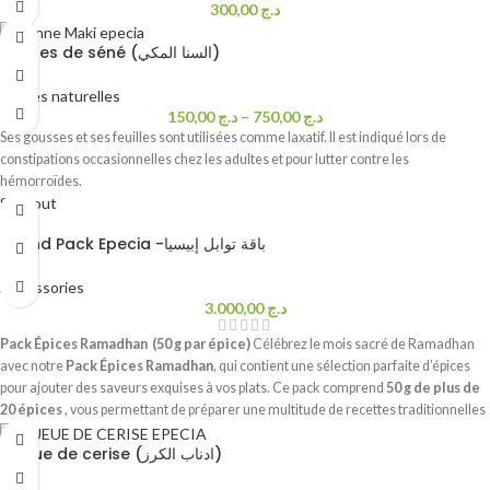
300,00
د.ج
Feuilles de séné (السنا المكي)
herbes naturelles
150,00
د.ج
–
750,00
د.ج
Ses gousses et ses feuilles sont utilisées comme laxatif. Il est indiqué lors de
constipations occasionnelles chez les adultes et pour lutter contre les
hémorroïdes.
Sold out
Grand Pack Epecia -باقة توابل إبيسيا
Accessories
3.000,00
د.ج
Pack Épices Ramadhan (50 g par épice)
Célébrez le mois sacré de Ramadhan
avec notre
Pack Épices Ramadhan
, qui contient une sélection parfaite d’épices
pour ajouter des saveurs exquises à vos plats. Ce pack comprend
50 g de plus de
20 épices
, vous permettant de préparer une multitude de recettes traditionnelles
de Ramadhan, qu’il s’agisse de chorba, de tajines ou de grillades .
Le Pack
Queue de cerise (ادناب الكرز)
comprend (50 g par épice) :
Poivre noir