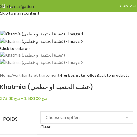
CONTACT
Skip to navigation
Skip to main content
Click to enlarge
Home
Fortifiants et traitement
herbes naturelles
Back to products
Khatmia (عشبة الختمية او خطمي)
375,00
د.ج
–
1.500,00
د.ج
POIDS
Clear