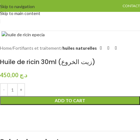
CONTACT
Skip to navigation
Skip to main content
Click to enlarge
Home
Fortifiants et traitement
huiles naturelles
Huile de ricin 30ml (زيت الخروع)
450,00
د.ج
ADD TO CART