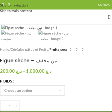
CONTACT
Skip to navigation
Skip to main content
Click to enlarge
Home
Céréales pâtes et Fruits
Fruits secs
Figue sèche – تين مجفف
200,00
د.ج
–
1.000,00
د.ج
POIDS