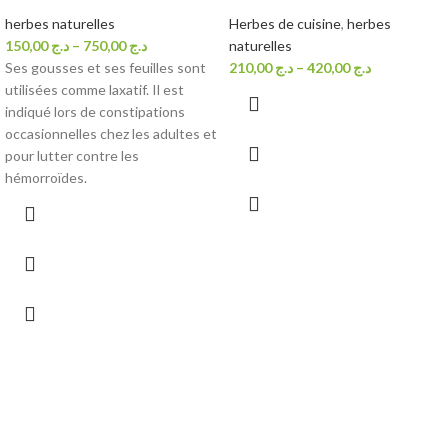
herbes naturelles
Herbes de cuisine
,
herbes
150,00
د.ج
–
750,00
د.ج
naturelles
Ses gousses et ses feuilles sont
210,00
د.ج
–
420,00
د.ج
utilisées comme laxatif. Il est
indiqué lors de constipations
occasionnelles chez les adultes et
pour lutter contre les
hémorroïdes.