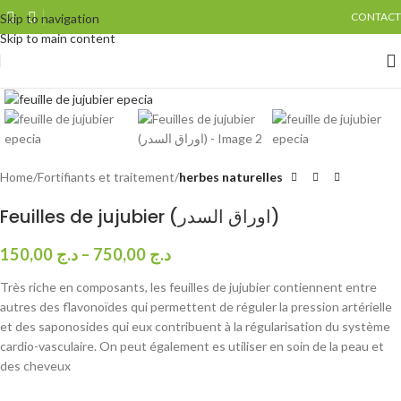
CONTACT
Skip to navigation
Skip to main content
Click to enlarge
Home
Fortifiants et traitement
herbes naturelles
Feuilles de jujubier (اوراق السدر)
150,00
د.ج
–
750,00
د.ج
Très riche en composants, les feuilles de jujubier contiennent entre
autres des flavonoïdes qui permettent de réguler la pression artérielle
et des saponosides qui eux contribuent à la régularisation du système
cardio-vasculaire. On peut également es utiliser en soin de la peau et
des cheveux