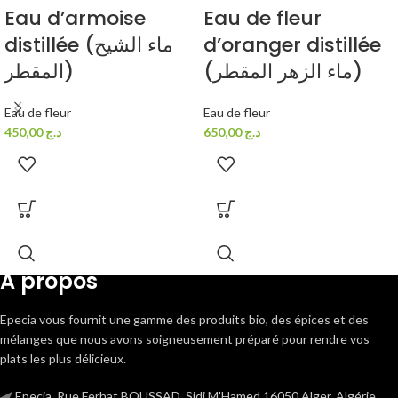
Eau d’armoise
Eau de fleur
distillée (ماء الشيح
d’oranger distillée
(ماء الزهر المقطر)
المقطر)
Eau de fleur
Eau de fleur
450,00
د.ج
650,00
د.ج
A propos
Epecia vous fournit une gamme des produits bio, des épices et des
mélanges que nous avons soigneusement préparé pour rendre vos
plats les plus délicieux.
Epecia, Rue Ferhat BOUSSAD, Sidi M'Hamed 16050 Alger, Algérie