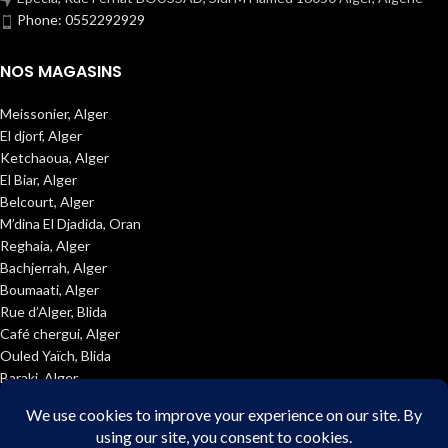
Phone: 0552292929
NOS MAGASINS
Meissonier, Alger
El djorf, Alger
Ketchaoua, Alger
El Biar, Alger
Belcourt, Alger
M’dina El Djadida, Oran
Reghaia, Alger
Bachjerrah, Alger
Boumaati, Alger
Rue d’Alger, Blida
Café chergui, Alger
Ouled Yaïch, Blida
Baraki, Alger
Dar El Hayat, Oran
Belgaid,oran