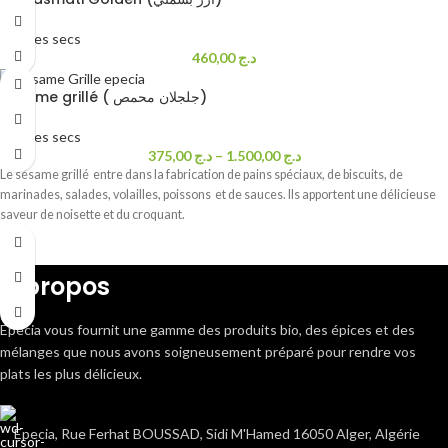
Graines secs
460,00
د.ج
Sésame grillé ( جلجلان محمص)
Graines secs
375,00
د.ج
–
1.500,00
د.ج
Le sésame grillé entre dans la fabrication de pains spéciaux, de biscuits, de
marinades, salades, volailles, poissons et de sauces. Ils apportent une délicieuse
saveur de noisette et du croquant.
A propos
Epecia vous fournit une gamme des produits bio, des épices et des
mélanges que nous avons soigneusement préparé pour rendre vos
plats les plus délicieux.
Epecia, Rue Ferhat BOUSSAD, Sidi M'Hamed 16050 Alger, Algérie