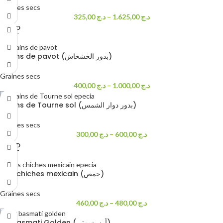
Graines secs
325,00
د.ج
–
1.625,00
د.ج
SOLD
OUT
Grains de pavot (بذور الخشخاش)
Graines secs
400,00
د.ج
–
1.000,00
د.ج
Grains de Tourne sol (بدور دوار الشمس)
Graines secs
300,00
د.ج
–
600,00
د.ج
SOLD
OUT
Pois chiches mexicain (حمص)
Graines secs
460,00
د.ج
–
480,00
د.ج
Riz basmati Golden (أرز بسمتي)