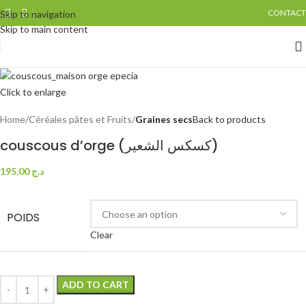
CONTACT
Skip to navigation
Skip to main content
Click to enlarge
Home
Céréales pâtes et Fruits
Graines secs
Back to products
couscous d’orge (كسكس الشعير)
195,00
د.ج
POIDS
Clear
ADD TO CART