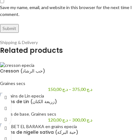
Save my name, email, and website in this browser for the next time I
comment.
Shipping & Delivery
Related products
Cresson (حب الرشاد)
Graines secs
150,00
د.ج
–
375,00
د.ج
Grains de Lin (زريعة الكتان)
Epices de base
,
Graines secs
120,00
د.ج
–
300,00
د.ج
Grains de nigelle sativa (حبة البركة)