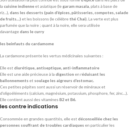
la
cuisine indienne
et asiatique (le
garam masala
, plats à base de
riz…),
dans les desserts (pain d’épices, pâtisseries, compotes, salade
de fruits…)
et les boissons (le célèbre
thé Chai
). La verte est plus
parfumée que la noire ; quant à la noire, elle sera utilisée
davantage
dans le curry
les beinfauts du cardamome
La cardamone présente les vertus médicinales suivantes :
Elle est
diurétique, antiseptique, anti-inflammatoire
Elle est une aide précieuse à la
digestion
en r
éduisant les
ballonnements
et
soulage les aigreurs d’estomac.
Ces petites pépites sont aussi un réservoir de minéraux et
d’oligoéléments (calcium, magnésium, potassium, phosphore, fer, zinc…).
Elle contient aussi des vitamines
B2 et B6.
les contre indications
Consommée en grandes quantités, elle est
déconseillée chez les
personnes souffrant de troubles cardiaques
en particulier les