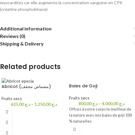
myocardites car elle augmente la concentration sanguine en CPK
(créatine phosphokinase)
Additional information
Reviews (0)
Shipping & Delivery
Related products
Baies de Goji
Abricot (مشماش مجفف)
Fruits secs
Fruits secs
800,00
د.ج
–
4.000,00
د.ج
625,00
د.ج
–
1.250,00
د.ج
Offrez à votre corps le meilleur de
la nature avec nos baies de goji 100
% naturelles