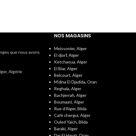
NOS MAGASINS
Meissonier, Alger
langes que nous avons
El djorf, Alger
Ketchaoua, Alger
El Biar, Alger
er, Algérie
Belcourt, Alger
M’dina El Djadida, Oran
Reghaia, Alger
Bachjerrah, Alger
Boumaati, Alger
Rue d’Alger, Blida
Café chergui, Alger
Ouled Yaïch, Blida
Baraki, Alger
Dar El Hayat, Oran