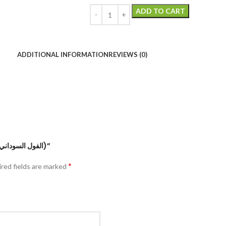
ADD TO CART
ADDITIONAL INFORMATION
REVIEWS (0)
Be the first to review “cacahuète pelé (الفول السوداني)”
*
red fields are marked