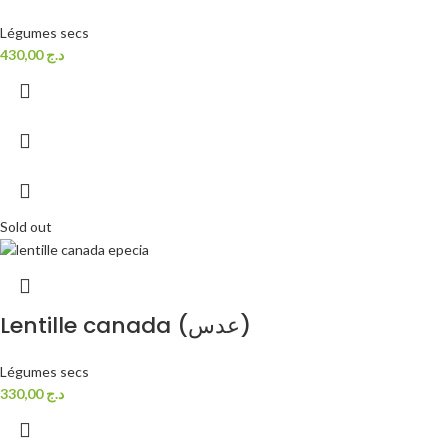
Légumes secs
430,00
د.ج
Sold out
Lentille canada (عدس)
Légumes secs
330,00
د.ج