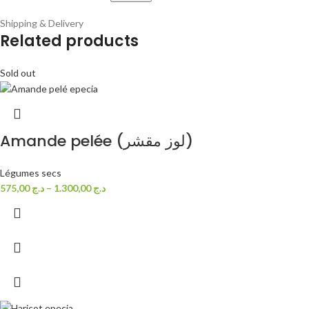
Shipping & Delivery
Related products
Sold out
Amande pelée (لوز مقشر)
Légumes secs
575,00
د.ج
–
1.300,00
د.ج