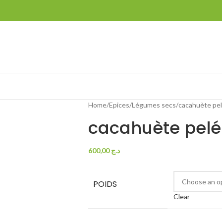
Home
Epices
Légumes secs
600,00
د.ج
POIDS
Clear