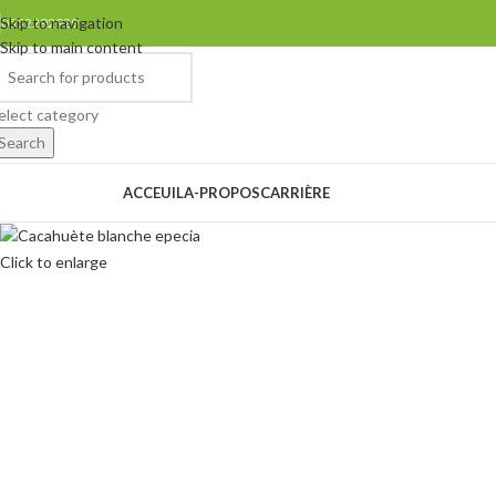
Skip to navigation
0552292929
Skip to main content
elect category
Search
rowse Categories
ACCEUIL
A-PROPOS
CARRIÈRE
Click to enlarge