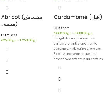
Cardamome (هيل)
Abricot (مشماش
مجفف)
Fruits secs
1.000,00
د.ج
–
5.000,00
د.ج
Fruits secs
Il s'agit d'une épice ayant un
625,00
د.ج
–
1.250,00
د.ج
parfum prenant, d'une grande
puissance, mais qui ne pique pas.
Sa puissance aromatique peut
être déconcertante pour certains.