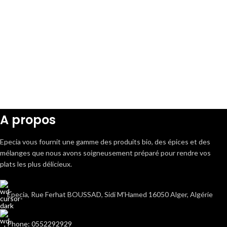
A propos
Epecia vous fournit une gamme des produits bio, des épices et des
mélanges que nous avons soigneusement préparé pour rendre vos
plats les plus délicieux.
Epecia, Rue Ferhat BOUSSAD, Sidi M'Hamed 16050 Alger, Algérie
Phone: 0552292929