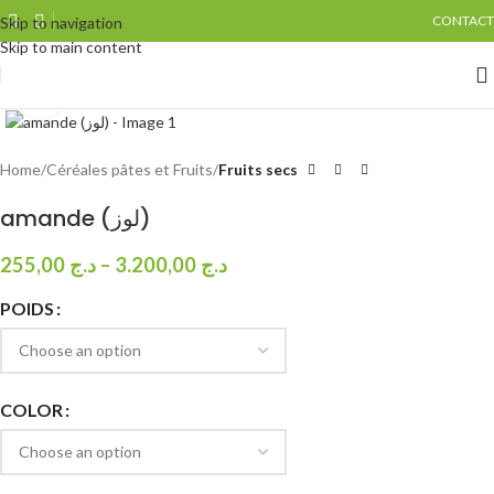
CONTACT
Skip to navigation
Skip to main content
Click to enlarge
Home
Céréales pâtes et Fruits
Fruits secs
amande (لوز)
255,00
د.ج
–
3.200,00
د.ج
POIDS
COLOR