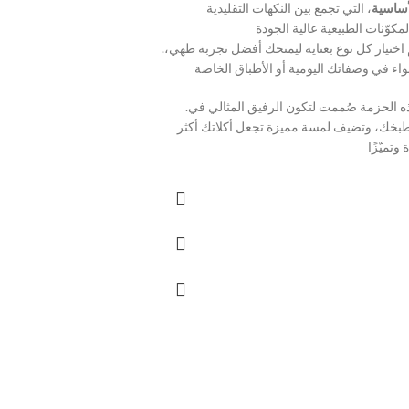
أساسية
، التي تجمع بين النكهات التقليدية
لمكوّنات الطبيعية عالية الجودة
.تم اختيار كل نوع بعناية ليمنحك أفضل تجربة طهي،
اء في وصفاتك اليومية أو الأطباق الخاصة
.هذه الحزمة صُممت لتكون الرفيق المثالي في
بخك، وتضيف لمسة مميزة تجعل أكلاتك أكثر
 وتميّزًا