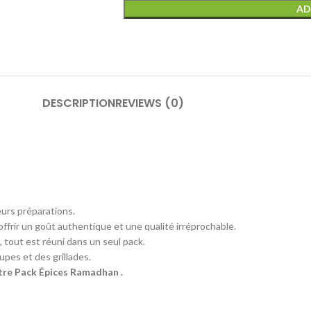
AD
DESCRIPTION
REVIEWS (0)
ieurs préparations.
ffrir un goût authentique et une qualité irréprochable.
tout est réuni dans un seul pack.
upes et des grillades.
otre Pack Épices Ramadhan .