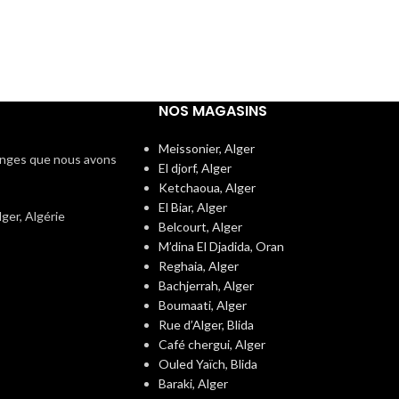
NOS MAGASINS
Meissonier, Alger
langes que nous avons
El djorf, Alger
Ketchaoua, Alger
El Biar, Alger
er, Algérie
Belcourt, Alger
M’dina El Djadida, Oran
Reghaia, Alger
Bachjerrah, Alger
Boumaati, Alger
Rue d’Alger, Blida
Café chergui, Alger
Ouled Yaïch, Blida
Baraki, Alger