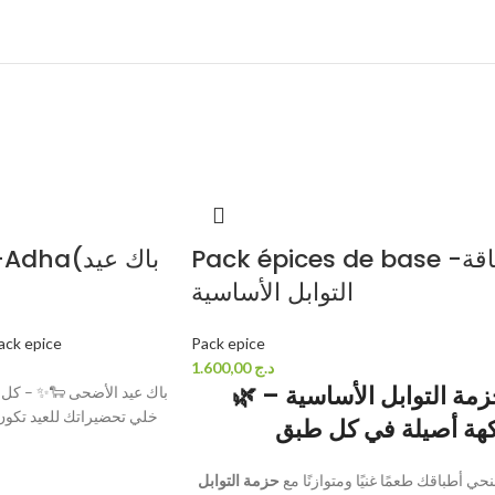
Pack épices de base -باقة
a(باك عيد
التوابل الأساسية
ack epice
Pack epice
1.600,00
د.ج
🌿
حزمة التوابل الأساسية
باك عيد الأضحى 🐑✨ – كل ن
خلي تحضيراتك للعيد تكون
كهة أصيلة في كل طبق
نحي أطباقك طعمًا غنيًا ومتوازنًا مع
حزمة التوابل