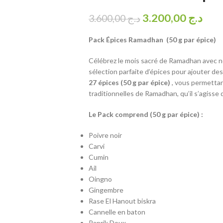
3.200,00
د.ج
3.600,00
د.ج
Pack Épices Ramadhan (50 g par épice)
Célébrez le mois sacré de Ramadhan avec 
sélection parfaite d’épices pour ajouter d
27 épices (50 g par épice)
, vous permetta
traditionnelles de Ramadhan, qu’il s’agisse d
Le Pack comprend (50 g par épice) :
Poivre noir
Carvi
Cumin
Ail
Oingno
Gingembre
Rase El Hanout biskra
Cannelle en baton
Paprik Doux