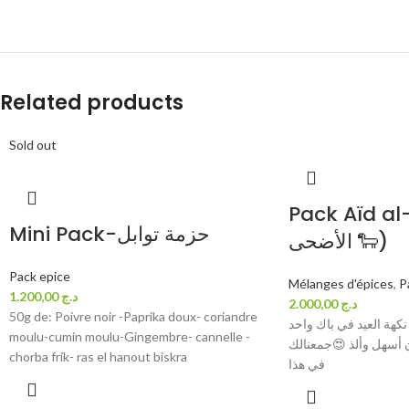
Related products
Sold out
Pack Aïd al-Adh
Mini Pack-حزمة توابل
الأضحى 🐑)
Pack epice
Mélanges d'épices
,
P
1.200,00
د.ج
2.000,00
د.ج
50g de: Poivre noir -Paprika doux- coriandre
كهة العيد في باك واحد
moulu-cumin moulu-Gingembre- cannelle -
 أسهل وألذ 😍جمعنالك
chorba frik- ras el hanout biskra
في هذا