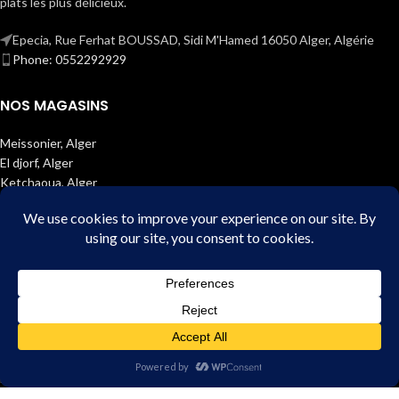
plats les plus délicieux.
Epecia, Rue Ferhat BOUSSAD, Sidi M'Hamed 16050 Alger, Algérie
Phone: 0552292929
NOS MAGASINS
Meissonier, Alger
El djorf, Alger
Ketchaoua, Alger
El Biar, Alger
Belcourt, Alger
M’dina El Djadida, Oran
Reghaia, Alger
Bachjerrah, Alger
Boumaati, Alger
Rue d’Alger, Blida
Café chergui, Alger
Ouled Yaïch, Blida
Baraki, Alger
Dar El Hayat, Oran