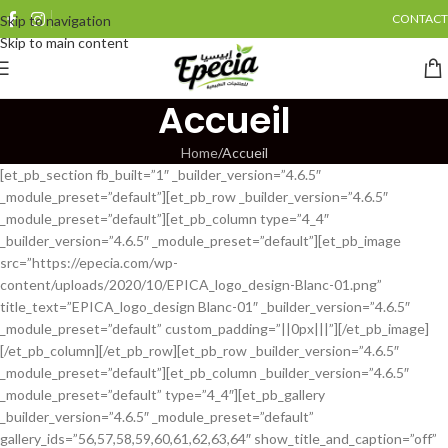
CONTACT
Skip to navigation
Skip to main content
Accueil
Home
Accueil
[et_pb_section fb_built=”1″ _builder_version=”4.6.5″
_module_preset=”default”][et_pb_row _builder_version=”4.6.5″
_module_preset=”default”][et_pb_column type=”4_4″
_builder_version=”4.6.5″ _module_preset=”default”][et_pb_image
src=”https://epecia.com/wp-
content/uploads/2020/10/EPICA_logo_design-Blanc-01.png”
title_text=”EPICA_logo_design Blanc-01″ _builder_version=”4.6.5″
_module_preset=”default” custom_padding=”||0px|||”][/et_pb_image]
[/et_pb_column][/et_pb_row][et_pb_row _builder_version=”4.6.5″
_module_preset=”default”][et_pb_column _builder_version=”4.6.5″
_module_preset=”default” type=”4_4″][et_pb_gallery
_builder_version=”4.6.5″ _module_preset=”default”
gallery_ids=”56,57,58,59,60,61,62,63,64″ show_title_and_caption=”off”