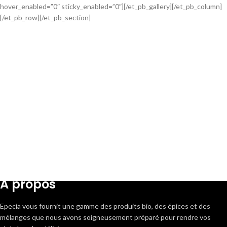
hover_enabled=”0″ sticky_enabled=”0″][/et_pb_gallery][/et_pb_column]
[/et_pb_row][/et_pb_section]
A propos
Epecia vous fournit une gamme des produits bio, des épices et des
mélanges que nous avons soigneusement préparé pour rendre vos